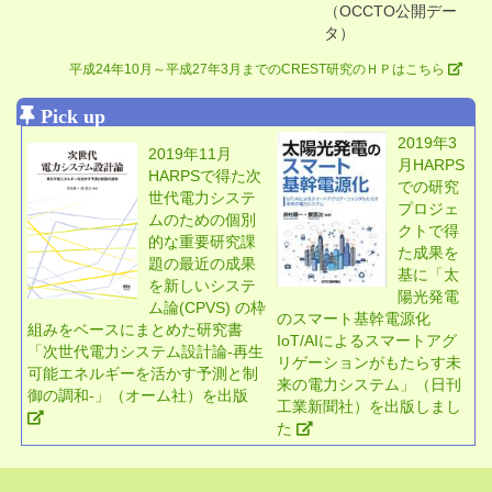
（OCCTO公開デー
タ）
平成24年10月～平成27年3月までのCREST研究のＨＰはこちら
Pick up
2019年3
2019年11月
月HARPS
HARPSで得た次
での研究
世代電力システ
プロジェ
ムのための個別
クトで得
的な重要研究課
た成果を
題の最近の成果
基に「太
を新しいシステ
陽光発電
ム論(CPVS) の枠
のスマート基幹電源化
組みをベースにまとめた研究書
IoT/AIによるスマートアグ
「次世代電力システム設計論-再生
リゲーションがもたらす未
可能エネルギーを活かす予測と制
来の電力システム」（日刊
御の調和-」（オーム社）を出版
工業新聞社）を出版しまし
た