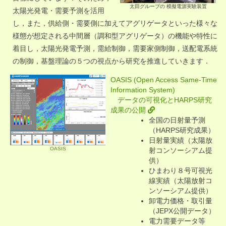
太田グループの 模擬電源実験装置
太陽光発電・需要予測を活用
し，また，供給側・需要側に加えてアグリゲータといった様々な
様態が想定される中間層（調和型アグリゲータ）の機能や特性に
着目し，太陽光発電予測，需給制御，需要家側制御，送配電系統
の制御，基盤理論の５つの視点から研究を推進していきます．
OASIS (Open Access Same-Time
Information System)
データの可視化とHARPS研究
成果の公開
全国の日射量予測
（HARPS研究成果）
日射量実績（太陽放
OASIS
射コンソーシアム提
供）
ひまわり８号可視光
線実績（太陽放射コ
ンソーシアム提供）
卸電力価格・取引量
（JEPX公開データ）
電力需要データ等