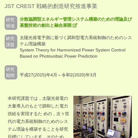
JST CREST 戦略的創造研究推進事業
分散協調型エネルギー管理システム構築のための理論及び
研究
基盤技術の創出と融合展開
領域
太陽光発電予測に基づく調和型電力系統制御のためのシス
研究
テム理論構築
課題
System Theory for Harmonized Power System Control
Based on Photovoltaic Power Prediction
研究
平成27(2015)年4月～令和2(2020)年3月
期間
本研究課題では，太陽光発電の
大量導入のもとで調和した電力
供給を実現するた めの，次々世
代の電力系統制御のためのシス
テム理論を構築することを研究
目標にしています．そのため，